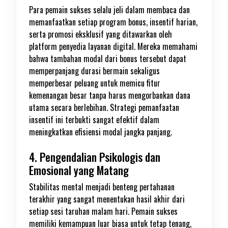
Para pemain sukses selalu jeli dalam membaca dan
memanfaatkan setiap program bonus, insentif harian,
serta promosi eksklusif yang ditawarkan oleh
platform penyedia layanan digital. Mereka memahami
bahwa tambahan modal dari bonus tersebut dapat
memperpanjang durasi bermain sekaligus
memperbesar peluang untuk memicu fitur
kemenangan besar tanpa harus mengorbankan dana
utama secara berlebihan. Strategi pemanfaatan
insentif ini terbukti sangat efektif dalam
meningkatkan efisiensi modal jangka panjang.
4. Pengendalian Psikologis dan
Emosional yang Matang
Stabilitas mental menjadi benteng pertahanan
terakhir yang sangat menentukan hasil akhir dari
setiap sesi taruhan malam hari. Pemain sukses
memiliki kemampuan luar biasa untuk tetap tenang,