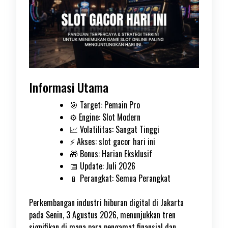
Informasi Utama
🎯 Target: Pemain Pro
⚙️ Engine: Slot Modern
📈 Volatilitas: Sangat Tinggi
⚡ Akses: slot gacor hari ini
🎁 Bonus: Harian Eksklusif
📅 Update: Juli 2026
📱 Perangkat: Semua Perangkat
Perkembangan industri hiburan digital di Jakarta
pada Senin, 3 Agustus 2026, menunjukkan tren
signifikan di mana para pengamat finansial dan