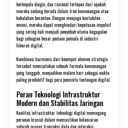
berkepala dingin, dan rasional terlepas dari apakah
mereka sedang berada dalam tren kemenangan atau
kekalahan beruntun. Dengan menjaga kestabilan
emosi, mereka dapat menghindari keputusan impulsif
yang sering kali menjadi penyebab utama kegagalan
bagi sebagian besar pemain pemula di industri
hiburan digital.
Kombinasi harmonis dari keempat elemen strategis
tersebut menciptakan sebuah formula kemenangan
yang tangguh, menjadikan malam hari sebagai waktu
paling produktif bagi para pencinta tantangan digital.
Peran Teknologi Infrastruktur
Modern dan Stabilitas Jaringan
Kualitas infrastruktur teknologi digital memegang
peranan krusial dalam memastikan kelancaran
seluruh proses transaksi data dan interaksi