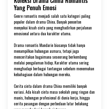
Koleksi Drama China Romantis
Yang Penuh Emosi
Genre romantis menjadi salah satu kategori paling
populer dalam drama China. Banyak penonton
menyukai kisah cinta yang menghadirkan perjalanan
emosional antara dua karakter utama.
Drama romantis Mandarin biasanya tidak hanya
menampilkan hubungan asmara, tetapi juga
menceritakan bagaimana seseorang berkembang
melalui pengalaman hidup. Karakter utama sering
menghadapi berbagai tantangan sebelum menemukan
kebahagiaan dalam hubungan mereka.
Cerita cinta dalam drama China memiliki banyak
variasi. Ada kisah cinta masa sekolah yang ringan dan
manis, hubungan profesional di dunia kerja, hingga
cerita pasangan dengan perbedaan latar belakang