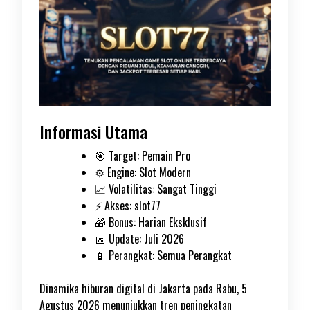
Informasi Utama
🎯 Target: Pemain Pro
⚙️ Engine: Slot Modern
📈 Volatilitas: Sangat Tinggi
⚡ Akses: slot77
🎁 Bonus: Harian Eksklusif
📅 Update: Juli 2026
📱 Perangkat: Semua Perangkat
Dinamika hiburan digital di Jakarta pada Rabu, 5
Agustus 2026 menunjukkan tren peningkatan