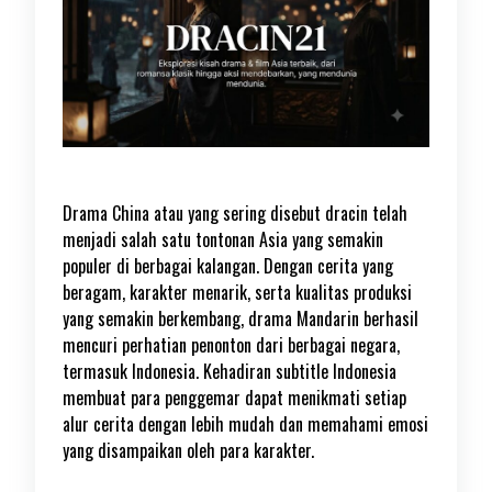
Drama China atau yang sering disebut dracin telah
menjadi salah satu tontonan Asia yang semakin
populer di berbagai kalangan. Dengan cerita yang
beragam, karakter menarik, serta kualitas produksi
yang semakin berkembang, drama Mandarin berhasil
mencuri perhatian penonton dari berbagai negara,
termasuk Indonesia. Kehadiran subtitle Indonesia
membuat para penggemar dapat menikmati setiap
alur cerita dengan lebih mudah dan memahami emosi
yang disampaikan oleh para karakter.