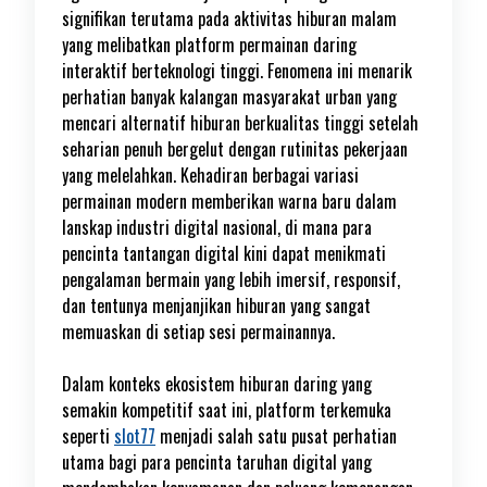
signifikan terutama pada aktivitas hiburan malam
yang melibatkan platform permainan daring
interaktif berteknologi tinggi. Fenomena ini menarik
perhatian banyak kalangan masyarakat urban yang
mencari alternatif hiburan berkualitas tinggi setelah
seharian penuh bergelut dengan rutinitas pekerjaan
yang melelahkan. Kehadiran berbagai variasi
permainan modern memberikan warna baru dalam
lanskap industri digital nasional, di mana para
pencinta tantangan digital kini dapat menikmati
pengalaman bermain yang lebih imersif, responsif,
dan tentunya menjanjikan hiburan yang sangat
memuaskan di setiap sesi permainannya.
Dalam konteks ekosistem hiburan daring yang
semakin kompetitif saat ini, platform terkemuka
seperti
slot77
menjadi salah satu pusat perhatian
utama bagi para pencinta taruhan digital yang