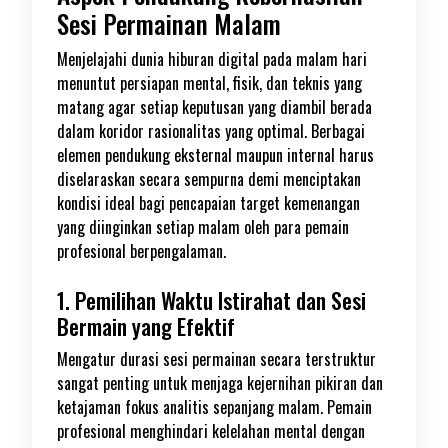
Sesi Permainan Malam
Menjelajahi dunia hiburan digital pada malam hari
menuntut persiapan mental, fisik, dan teknis yang
matang agar setiap keputusan yang diambil berada
dalam koridor rasionalitas yang optimal. Berbagai
elemen pendukung eksternal maupun internal harus
diselaraskan secara sempurna demi menciptakan
kondisi ideal bagi pencapaian target kemenangan
yang diinginkan setiap malam oleh para pemain
profesional berpengalaman.
1. Pemilihan Waktu Istirahat dan Sesi
Bermain yang Efektif
Mengatur durasi sesi permainan secara terstruktur
sangat penting untuk menjaga kejernihan pikiran dan
ketajaman fokus analitis sepanjang malam. Pemain
profesional menghindari kelelahan mental dengan