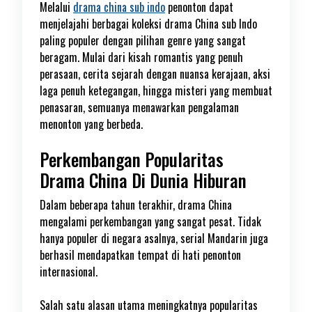
Melalui
drama china sub indo
penonton dapat
menjelajahi berbagai koleksi drama China sub Indo
paling populer dengan pilihan genre yang sangat
beragam. Mulai dari kisah romantis yang penuh
perasaan, cerita sejarah dengan nuansa kerajaan, aksi
laga penuh ketegangan, hingga misteri yang membuat
penasaran, semuanya menawarkan pengalaman
menonton yang berbeda.
Perkembangan Popularitas
Drama China Di Dunia Hiburan
Dalam beberapa tahun terakhir, drama China
mengalami perkembangan yang sangat pesat. Tidak
hanya populer di negara asalnya, serial Mandarin juga
berhasil mendapatkan tempat di hati penonton
internasional.
Salah satu alasan utama meningkatnya popularitas