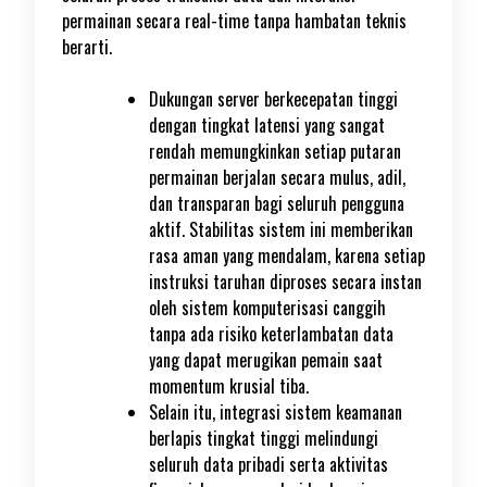
permainan secara real-time tanpa hambatan teknis
berarti.
Dukungan server berkecepatan tinggi
dengan tingkat latensi yang sangat
rendah memungkinkan setiap putaran
permainan berjalan secara mulus, adil,
dan transparan bagi seluruh pengguna
aktif. Stabilitas sistem ini memberikan
rasa aman yang mendalam, karena setiap
instruksi taruhan diproses secara instan
oleh sistem komputerisasi canggih
tanpa ada risiko keterlambatan data
yang dapat merugikan pemain saat
momentum krusial tiba.
Selain itu, integrasi sistem keamanan
berlapis tingkat tinggi melindungi
seluruh data pribadi serta aktivitas