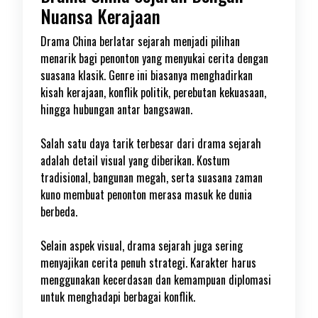
Nuansa Kerajaan
Drama China berlatar sejarah menjadi pilihan
menarik bagi penonton yang menyukai cerita dengan
suasana klasik. Genre ini biasanya menghadirkan
kisah kerajaan, konflik politik, perebutan kekuasaan,
hingga hubungan antar bangsawan.
Salah satu daya tarik terbesar dari drama sejarah
adalah detail visual yang diberikan. Kostum
tradisional, bangunan megah, serta suasana zaman
kuno membuat penonton merasa masuk ke dunia
berbeda.
Selain aspek visual, drama sejarah juga sering
menyajikan cerita penuh strategi. Karakter harus
menggunakan kecerdasan dan kemampuan diplomasi
untuk menghadapi berbagai konflik.