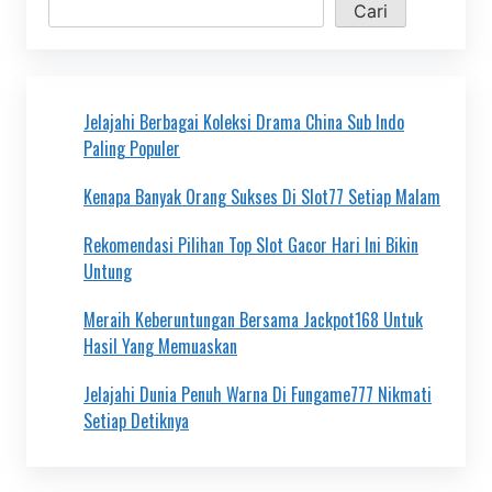
Cari
Jelajahi Berbagai Koleksi Drama China Sub Indo
Paling Populer
Kenapa Banyak Orang Sukses Di Slot77 Setiap Malam
Rekomendasi Pilihan Top Slot Gacor Hari Ini Bikin
Untung
Meraih Keberuntungan Bersama Jackpot168 Untuk
Hasil Yang Memuaskan
Jelajahi Dunia Penuh Warna Di Fungame777 Nikmati
Setiap Detiknya